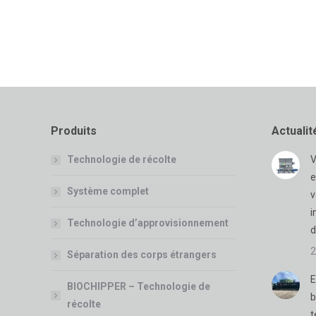
Produits
Actualit
Technologie de récolte
V
e
Système complet
v
i
Technologie d’approvisionnement
d
2
Séparation des corps étrangers
E
BIOCHIPPER – Technologie de
b
récolte
t