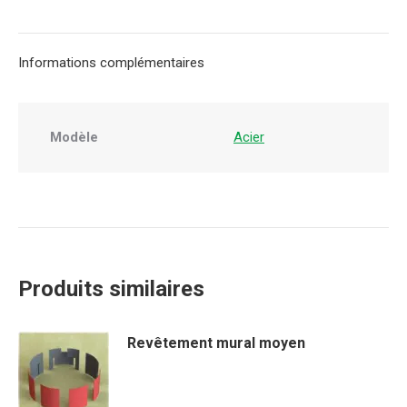
on
on
on
on
on
X
Pinterest
LinkedIn
WhatsApp
Facebook
Informations complémentaires
Modèle
Acier
Produits similaires
Revêtement mural moyen
Ce