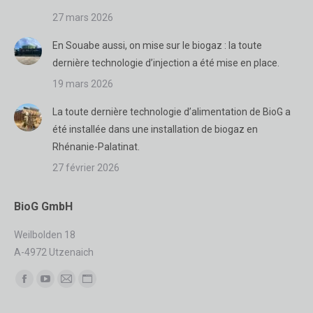
27 mars 2026
En Souabe aussi, on mise sur le biogaz : la toute
dernière technologie d’injection a été mise en place.
19 mars 2026
La toute dernière technologie d’alimentation de BioG a
été installée dans une installation de biogaz en
Rhénanie-Palatinat.
27 février 2026
BioG GmbH
Weilbolden 18
A-4972 Utzenaich
Trouvez nous sur :
Facebook
YouTube
Mail
Site
page
page
page
Web