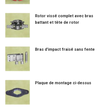
produit
a
Rotor vissé complet avec bras
plusieurs
battant et tête de rotor
variations.
Les
options
peuvent
Bras d'impact fraisé sans fente
être
choisies
sur
la
page
Plaque de montage ci-dessus
du
produit