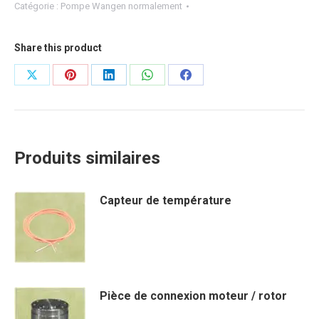
Catégorie :
Pompe Wangen normalement
Share this product
Share
Share
Share
Share
Share
on
on
on
on
on
X
Pinterest
LinkedIn
WhatsApp
Facebook
Produits similaires
Capteur de température
Pièce de connexion moteur / rotor