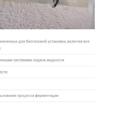
значенных для биогазовой установки, включая все
ы
онными системами подачи жидкости
еств
льзования процесса ферментации