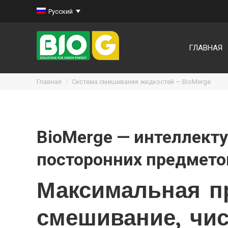
Русский
ГЛАВНАЯ
Вы здесь:
Главная
Система смешивания жидкостей — BioMerge
BioMerge — интеллект
посторонних предмето
Максимальная п
смешивание, чис