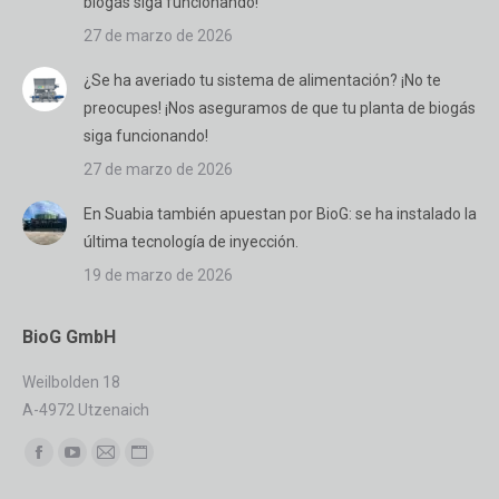
biogás siga funcionando!
27 de marzo de 2026
¿Se ha averiado tu sistema de alimentación? ¡No te
preocupes! ¡Nos aseguramos de que tu planta de biogás
siga funcionando!
27 de marzo de 2026
En Suabia también apuestan por BioG: se ha instalado la
última tecnología de inyección.
19 de marzo de 2026
BioG GmbH
Weilbolden 18
A-4972 Utzenaich
Encuéntranos en:
Facebook
YouTube
Mail
Sitio
page
page
page
web