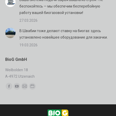
беспокойтесь — мы обеспечим бесперебойную
работу вашей биогазовой установки!
27.03.2026
В Швабии тоже делают ставку на биогаз: здесь
установлено новейшее оборудование для закачки.
19.03.2026
BioG GmbH
Weilbolden 18
A-4972 Utzenaich
Найдите нас:
Facebook
YouTube
Почта
Сайт
page
page
page
page
opens
opens
opens
opens
in
in
in
in