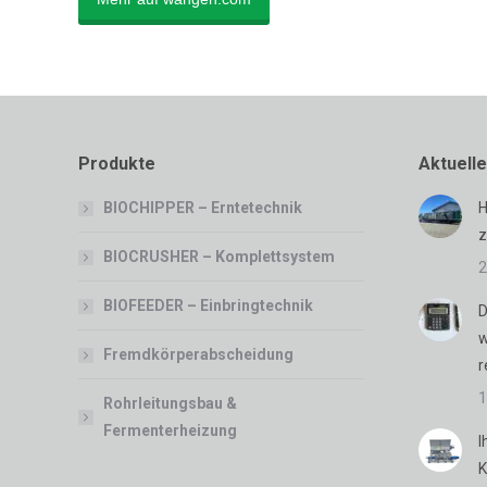
Produkte
Aktuell
BIOCHIPPER – Erntetechnik
H
z
BIOCRUSHER – Komplettsystem
2
BIOFEEDER – Einbringtechnik
D
w
Fremdkörperabscheidung
r
1
Rohrleitungsbau &
Fermenterheizung
I
K