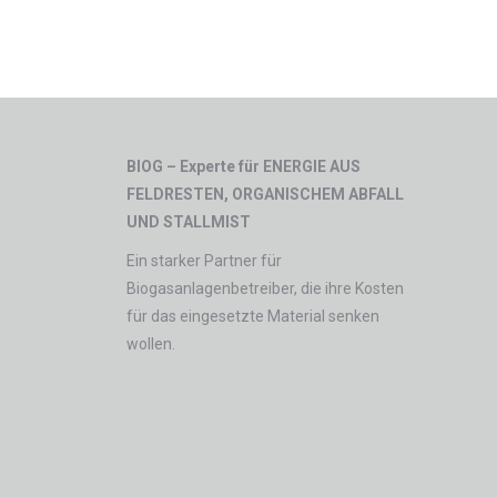
BIOG – Experte für ENERGIE AUS
FELDRESTEN, ORGANISCHEM ABFALL
UND STALLMIST
Ein starker Partner für
Biogasanlagenbetreiber, die ihre Kosten
für das eingesetzte Material senken
wollen.