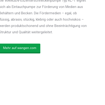
Die WANGEN-Exzenterschneckenpumpe Typ KL-T eignet
sich als Eintauchpumpe zur Förderung von Medien aus
Behältern und Becken. Die Fördermedien – egal, ob
flüssig, abrasiv, stückig, klebrig oder auch hochviskos –
werden produktschonend und ohne Beeinträchtigung von
Struktur und Qualität weitergeleitet.
Mehr auf wangen.com