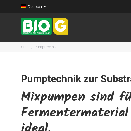
Deutsch
Sie befinden sich hier:
Start
Pumptechnik
Pumptechnik zur Substr
Mixpumpen sind fü
Fermentermaterial
ideal.