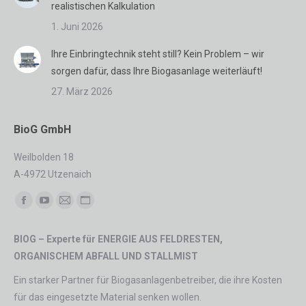
realistischen Kalkulation
1. Juni 2026
Ihre Einbringtechnik steht still? Kein Problem – wir
sorgen dafür, dass Ihre Biogasanlage weiterläuft!
27. März 2026
BioG GmbH
Weilbolden 18
A-4972 Utzenaich
Finden Sie uns auf:
Facebook
YouTube
E-
Website
page
page
Mail
page
BIOG – Experte für ENERGIE AUS FELDRESTEN,
opens
opens
page
opens
ORGANISCHEM ABFALL UND STALLMIST
in
in
opens
in
new
new
in
new
Ein starker Partner für Biogasanlagenbetreiber, die ihre Kosten
window
window
new
window
für das eingesetzte Material senken wollen.