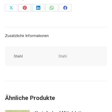
Share
Share
Share
Share
Share
on
on
on
on
on
X
Pinterest
LinkedIn
WhatsApp
Facebook
Zusätzliche Informationen
Stahl
Stahl
Ähnliche Produkte