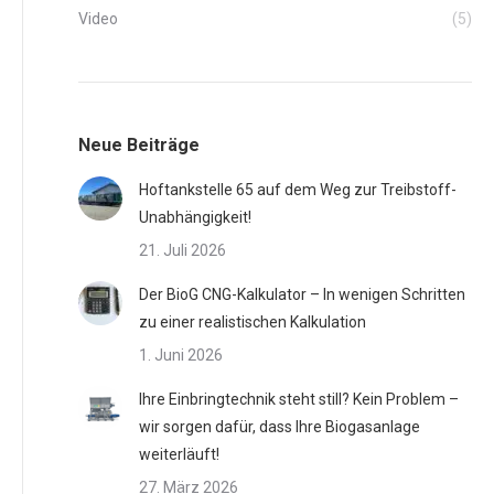
Video
(5)
Optionen
können
auf
der
Produktseite
Neue Beiträge
gewählt
Hoftankstelle 65 auf dem Weg zur Treibstoff-
werden
Unabhängigkeit!
21. Juli 2026
Der BioG CNG-Kalkulator – In wenigen Schritten
zu einer realistischen Kalkulation
1. Juni 2026
Ihre Einbringtechnik steht still? Kein Problem –
wir sorgen dafür, dass Ihre Biogasanlage
weiterläuft!
27. März 2026