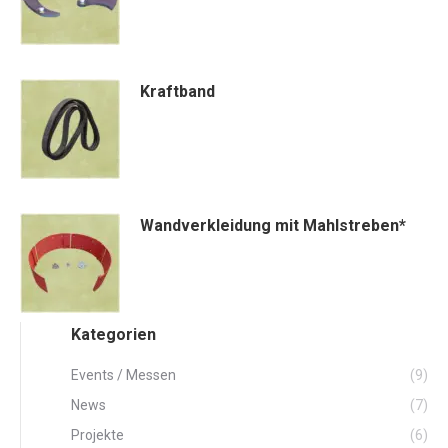
Kraftband
Wandverkleidung mit Mahlstreben*
Dieses
Produkt
Kategorien
weist
mehrere
Events / Messen
(9)
Varianten
News
(7)
auf.
Projekte
(6)
Die