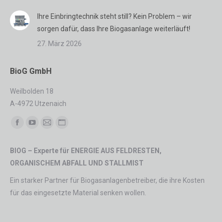
Ihre Einbringtechnik steht still? Kein Problem – wir
sorgen dafür, dass Ihre Biogasanlage weiterläuft!
27. März 2026
BioG GmbH
Weilbolden 18
A-4972 Utzenaich
Finden Sie uns auf:
Facebook
YouTube
E-
Website
page
page
Mail
page
BIOG – Experte für ENERGIE AUS FELDRESTEN,
opens
opens
page
opens
ORGANISCHEM ABFALL UND STALLMIST
in
in
opens
in
new
new
in
new
Ein starker Partner für Biogasanlagenbetreiber, die ihre Kosten
window
window
new
window
für das eingesetzte Material senken wollen.
window