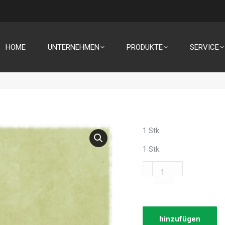
HOME
UNTERNEHMEN
PRODUKTE
SERVICE
1 Stk.
1 Stk.
Schnecke
Biomix
Menge
hinzufügen