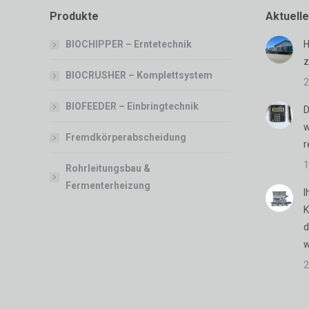
Produkte
Aktuell
BIOCHIPPER – Erntetechnik
H
z
BIOCRUSHER – Komplettsystem
2
BIOFEEDER – Einbringtechnik
D
w
Fremdkörperabscheidung
r
1
Rohrleitungsbau &
Fermenterheizung
I
K
d
w
2