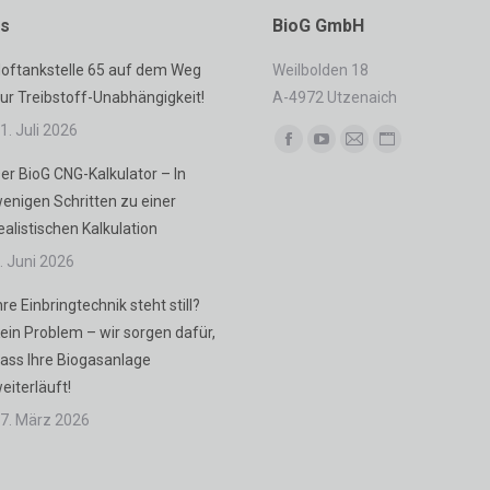
es
BioG GmbH
oftankstelle 65 auf dem Weg
Weilbolden 18
ur Treibstoff-Unabhängigkeit!
A-4972 Utzenaich
1. Juli 2026
Finden Sie uns auf:
Facebook
YouTube
E-
Website
er BioG CNG-Kalkulator – In
page
page
Mail
page
enigen Schritten zu einer
opens
opens
page
opens
ealistischen Kalkulation
in
in
opens
in
. Juni 2026
new
new
in
new
window
window
new
window
hre Einbringtechnik steht still?
window
ein Problem – wir sorgen dafür,
ass Ihre Biogasanlage
eiterläuft!
7. März 2026