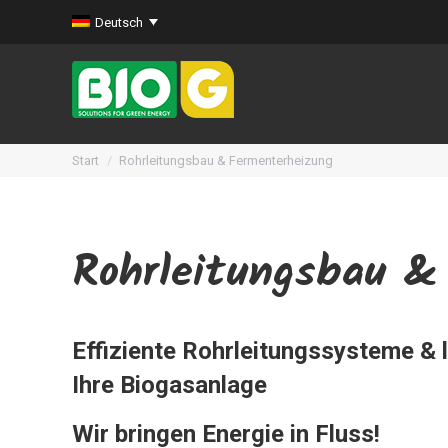
Deutsch
Sie befinden sich hier:
Start
Rohrleitungsbau & Fermenterheizung
Rohrleitungsbau &
Effiziente Rohrleitungssysteme & 
Ihre Biogasanlage
Wir bringen Energie in Fluss!