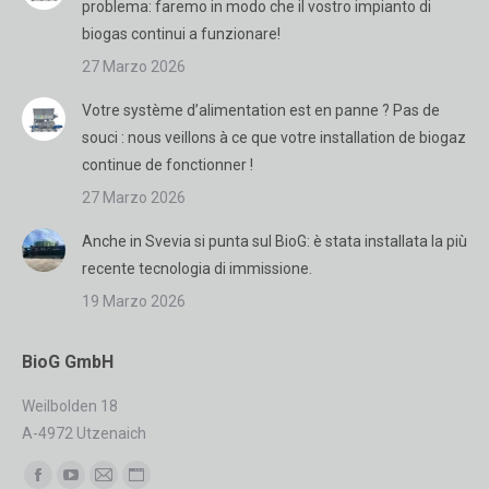
problema: faremo in modo che il vostro impianto di
biogas continui a funzionare!
27 Marzo 2026
Votre système d’alimentation est en panne ? Pas de
souci : nous veillons à ce que votre installation de biogaz
continue de fonctionner !
27 Marzo 2026
Anche in Svevia si punta sul BioG: è stata installata la più
recente tecnologia di immissione.
19 Marzo 2026
BioG GmbH
Weilbolden 18
A-4972 Utzenaich
Find us on:
Facebook
YouTube
Mail
Sito