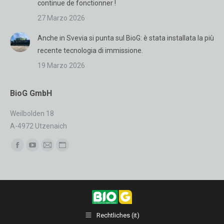
continue de fonctionner !
27 Marzo 2026
Anche in Svevia si punta sul BioG: è stata installata la più
recente tecnologia di immissione.
19 Marzo 2026
BioG GmbH
Weilbolden 18
A-4972 Utzenaich
Find us on:
Facebook
YouTube
Mail
Sito
page
page
page
web
opens
opens
opens
page
in
in
in
opens
new
new
new
in
Rechtliches (it)
window
window
window
new