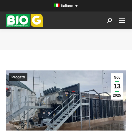
Italiano
Search:
You are here:
Progetti
Nov
13
2025