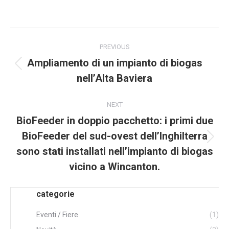
Post
PREVIOUS
navigation
Ampliamento di un impianto di biogas
Previous
nell’Alta Baviera
post:
NEXT
BioFeeder in doppio pacchetto: i primi due
BioFeeder del sud-ovest dell’Inghilterra
Next
sono stati installati nell’impianto di biogas
post:
vicino a Wincanton.
categorie
Eventi / Fiere
(1)