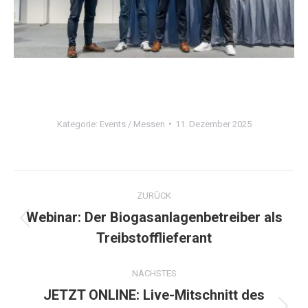
Kategorie:
Events / Messen
11. Dezember 2025
Kommentarnavigation
ZURÜCK
Webinar: Der Biogasanlagenbetreiber als
Vorheriger
Treibstofflieferant
Beitrag:
NÄCHSTES
JETZT ONLINE: Live-Mitschnitt des