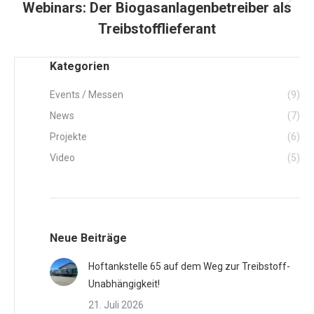
Webinars: Der Biogasanlagenbetreiber als
Nächster
Beitrag:
Treibstofflieferant
Kategorien
Events / Messen
(9)
News
(7)
Projekte
(6)
Video
(5)
Neue Beiträge
Hoftankstelle 65 auf dem Weg zur Treibstoff-
Unabhängigkeit!
21. Juli 2026