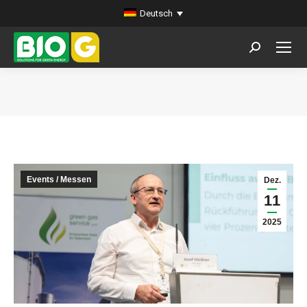
Deutsch
Search:
Sie befinden sich hier:
Events / Messen
Dez.
11
2025