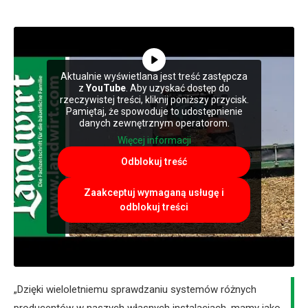
Aktualnie wyświetlana jest treść zastępcza
z
YouTube
. Aby uzyskać dostęp do
rzeczywistej treści, kliknij poniższy przycisk.
Pamiętaj, że spowoduje to udostępnienie
danych zewnętrznym operatorom.
Więcej informacji
Odblokuj treść
Zaakceptuj wymaganą usługę i
odblokuj treści
„Dzięki wieloletniemu sprawdzaniu systemów różnych
producentów w naszych własnych instalacjach, mamy jako