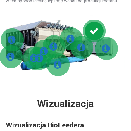
w ten sposób idealną lepkość wsadu do produkcji metanu.
Wizualizacja
Wizualizacja BioFeedera