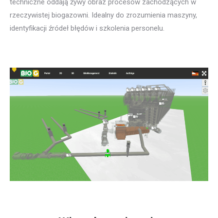
techniczne oddają żywy obraz procesów zachodzących w
rzeczywistej biogazowni. Idealny do zrozumienia maszyny,
identyfikacji źródeł błędów i szkolenia personelu.