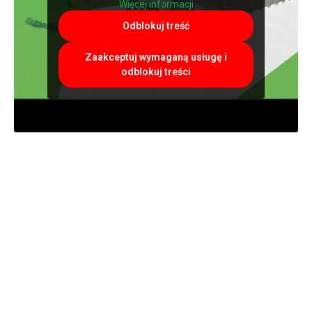
Więcej informacji
Odblokuj treść
Zaakceptuj wymaganą usługę i
odblokuj treści